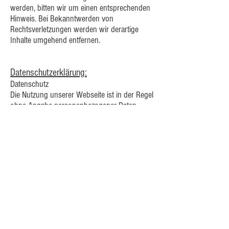
werden, bitten wir um einen entsprechenden
Hinweis. Bei Bekanntwerden von
Rechtsverletzungen werden wir derartige
Inhalte umgehend entfernen.
Datenschutzerklärung:
Datenschutz
Die Nutzung unserer Webseite ist in der Regel
ohne Angabe personenbezogener Daten
möglich. Soweit auf unseren Seiten
personenbezogene Daten (beispielsweise
Name, Anschrift oder eMail-Adressen)
erhoben werden, erfolgt dies, soweit möglich,
stets auf freiwilliger Basis. Diese Daten
werden ohne Ihre ausdrückliche
Zustimmung nicht an Dritte weitergegeben.
Wir weisen darauf hin, dass die
Datenübertragung im Internet (z.B. bei der
Kommunikation per E-Mail) Sicherheitslücken
aufweisen kann. Ein lückenloser Schutz der